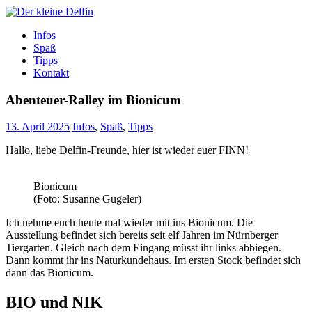
Zum
Inhalt
Der kleine Delfin
Infos
Spaß
Tipps
Kontakt
Abenteuer-Ralley im Bionicum
13. April 2025
Infos
,
Spaß
,
Tipps
Hallo, liebe Delfin-Freunde, hier ist wieder euer FINN!
Bionicum
(Foto: Susanne Gugeler)
Ich nehme euch heute mal wieder mit ins Bionicum. Die
Ausstellung befindet sich bereits seit elf Jahren im Nürnberger
Tiergarten. Gleich nach dem Eingang müsst ihr links abbiegen.
Dann kommt ihr ins Naturkundehaus. Im ersten Stock befindet sich
dann das Bionicum.
BIO und NIK