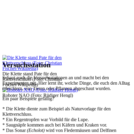
Versuchsstation
Die Klette stand Pate für den
Schaut euch die Versuchsstationen an und macht bei den
Klettverschluss (Foto: Christian
Experimenten mit. Hier lernt ihr, welche Dinge, die euch den Alltag
Fischer/Wikipedia)
erleichtern, von Tieren oder Pflanzen abgeschaut wurden.
Roboter NAO (Foto: Rüdiger Hengl)
Ein paar Beispiele gefällig?
* Die Klette diente zum Beispiel als Naturvorlage für den
Klettverschluss.
* Ein Regentropfen war Vorbild für die Lupe.
* Saugnäpfe kommen auch bei Käfern und Kraken vor.
* Das Sonar
(Echolot)
wird von Fledermäusen und Delfinen