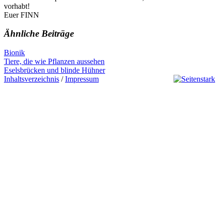
vorhabt!
Euer FINN
Ähnliche Beiträge
Bionik
Beitragsnavigation
Previous
Tiere, die wie Pflanzen aussehen
Post:
Next
Eselsbrücken und blinde Hühner
Post:
Inhaltsverzeichnis
/
Impressum