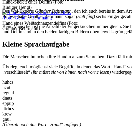
Hand-Skelett eines Delfins (Foto:
Rüdiger Hengl)
Der Wal-Experte
Günther Behrmann
, den ich euch bereits in dem Ar
Pottwal hatte Günther Behrmann sogar
(statt fünf)
sechs Finger gezähl
Hand eines Weißschnauzendelfins (Foto:
Beim Menschen ist die Anzahl der Fingerknochen immer gleich. Sie 
Günther Behrmann)
und Delfin sind in den beiden farbigen Bildern oben jeweils grün gefä
Kleine Sprachaufgabe
Die Menschen brauchen ihre Hand u.a. zum Schreiben. Dazu fällt mir
Überlegt euch möglichst viele Begriffe, in denen das Wort „Hand“ vor
„verschlüsselt“
(ihr müsst sie von hinten nach vorne lesen)
wiedergeg
huhcs
hcut
regnal
dnats
eppup
tfirhcs
krew
gnul
(Überall noch das Wort „Hand“ anfügen)