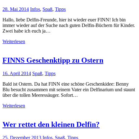
28. Mai 2014
Infos
,
Spaß
,
Tipps
Hallo, liebe Delfin-Freunde, hier ist wieder euer FINN! Ich bin
immer wieder auf der Suche nach guten Delfin-Büchern für Kinder.
Zwei habe ich euch ja…
Weiterlesen
FINNS Geschenktipp zu Ostern
16. April 2014
Spaß
,
Tipps
Bald ist Ostern. Da hat FINN eine schöne Geschenkidee: Benny
Blu besucht zusammen mit seinem Vater ein Delfinarium und staunt
über die tollen Meeressäuger. Sofort…
Weiterlesen
Wer rettet den kleinen Delfin?
25. Dezember 2013
Infos
,
Spaß
,
Tipps