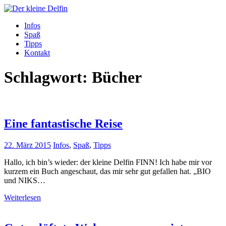
Zum
Inhalt
Der kleine Delfin
Infos
Spaß
Tipps
Kontakt
Schlagwort:
Bücher
Eine fantastische Reise
22. März 2015
Infos
,
Spaß
,
Tipps
Hallo, ich bin’s wieder: der kleine Delfin FINN! Ich habe mir vor
kurzem ein Buch angeschaut, das mir sehr gut gefallen hat. „BIO
und NIKS…
Weiterlesen