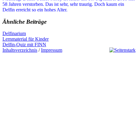
58 Jahren verstorben. Das ist sehr, sehr traurig. Doch kaum ein
Delfin erreicht so ein hohes Alter.
Ähnliche Beiträge
Delfinarium
Beitragsnavigation
Previous
Lernmaterial für Kinder
Post:
Next
Delfin-Quiz mit FINN
Post:
Inhaltsverzeichnis
/
Impressum