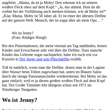
angehört. „Mama, da ist ja Moby! Den erkenne ich an seinem
weißen Fleck oben auf dem Kopf.“ „Ja, das stimmt. Hast du dir
vorhin bei der Vorführung auch merken können, wie alt Moby ist?“
„Klar, Mama, Moby ist 58 Jahre alt. Er ist einer der ältesten Delfine
auf der ganzen Welt. Mensch, der ist sogar älter als mein Opa …“
Wo ist Jenny?
(Foto: Rüdiger Hengl)
Bei den Präsentationen, die meist viermal am Tag stattfinden, lernen
Kinder und Erwachsene sehr viel über die Delfine. Dass manche
Kinder das Gelernte sogar nachspielen, habe ich euch erst vor
Kurzem in
Der Junge und sein Plüschdelfin
erzählt.
Toll ist natürlich, wenn man die Delfine, denen man in der Lagune
über Wasser beim Toben zugeschaut hat, unten im Blauen Salon
durch die riesige Panoramascheibe wiedererkennt. Bei Moby ist das
ganz einfach, weil er ja diesen großen weißen Fleck auf dem Kopf
hat. Der Große Tümmler lebt übrigens schon seit 1971 im
Nürnberger Tiergarten.
Wo ist Jenny?