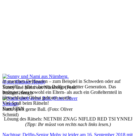
In manchen Delfinarien – zum Beispiel in Schweden oder auf
Teneriffa – gibt es bereits Delfine in dritter Generation. Das
Sunny und Nami aus Nürnberg. (Foto:
bedeutet, dass sowohl ein Eltern- als auch ein Großelternteil in
Rüdiger Hengl)
menschlicher Obhut geboren wurde.
Viel Spaß beim Rätseln!
Euer FINN
Nami spielt gerne Ball. (Foto: Oliver
Schmid)
Lösung des Rätsels: NETNIH ZNAG NIFLED RED TSI YNNEJ
(Tipp: Ihr müsst von rechts nach links lesen.)
Nachtrag: Delfin-Senior Moby ist leider am 16. September 2018 mit