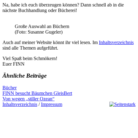
Na, habe ich euch überzeugen können? Dann schnell ab in die
nächste Buchhandlung oder Bücherei!
Große Auswahl an Büchern
(Foto: Susanne Gugeler)
Auch auf meiner Website könnt ihr viel lesen. Im
Inhaltsverzeichnis
sind alle Themen aufgeführt.
Viel Spaß beim Schmökern!
Euer FINN
Ähnliche Beiträge
Bücher
Beitragsnavigation
Previous
FINN besucht Bäumchen GleisBert
Post:
Next
Von wegen „stiller Ozean“
Post:
Inhaltsverzeichnis
/
Impressum