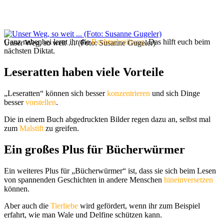
Ganz nebenbei lernt ihr die
Rechtschreibung
. Das hilft euch beim
Unser Weg, so weit … (Foto: Susanne Gugeler)
nächsten Diktat.
Leseratten haben viele Vorteile
„Leseratten“ können sich besser
konzentrieren
und sich Dinge
besser
vorstellen
.
Die in einem Buch abgedruckten Bilder regen dazu an, selbst mal
zum
Malstift
zu greifen.
Ein großes Plus für Bücherwürmer
Ein weiteres Plus für „Bücherwürmer“ ist, dass sie sich beim Lesen
von spannenden Geschichten in andere Menschen
hineinversetzen
können.
Aber auch die
Tierliebe
wird gefördert, wenn ihr zum Beispiel
erfahrt, wie man Wale und Delfine schützen kann.