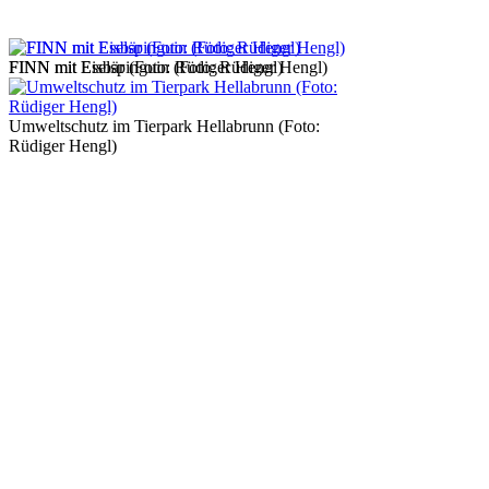
FINN mit Eselspinguin (Foto: Rüdiger Hengl)
FINN mit Eisbär (Foto: Rüdiger Hengl)
Umweltschutz im Tierpark Hellabrunn (Foto:
Rüdiger Hengl)