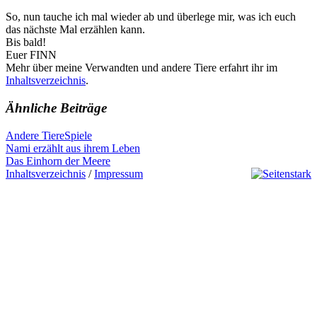
So, nun tauche ich mal wieder ab und überlege mir, was ich euch
das nächste Mal erzählen kann.
Bis bald!
Euer FINN
Mehr über meine Verwandten und andere Tiere erfahrt ihr im
Inhaltsverzeichnis
.
Ähnliche Beiträge
Andere Tiere
Spiele
Beitragsnavigation
Previous
Nami erzählt aus ihrem Leben
Post:
Next
Das Einhorn der Meere
Post:
Inhaltsverzeichnis
/
Impressum