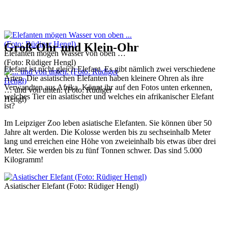
Groß-Ohr und Klein-Ohr
Elefanten mögen Wasser von oben …
(Foto: Rüdiger Hengl)
Elefant ist nicht gleich Elefant. Es gibt nämlich zwei verschiedene
Arten. Die asiatischen Elefanten haben kleinere Ohren als ihre
Verwandten aus Afrika. Könnt ihr auf den Fotos unten erkennen,
… und von unten. (Foto: Rüdiger
welches Tier ein asiatischer und welches ein afrikanischer Elefant
Hengl)
ist?
Im Leipziger Zoo leben asiatische Elefanten. Sie können über 50
Jahre alt werden. Die Kolosse werden bis zu sechseinhalb Meter
lang und erreichen eine Höhe von zweieinhalb bis etwas über drei
Meter. Sie werden bis zu fünf Tonnen schwer. Das sind 5.000
Kilogramm!
Asiatischer Elefant (Foto: Rüdiger Hengl)