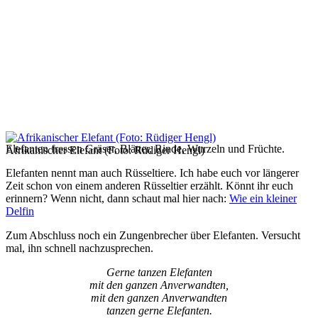
Elefanten fressen Gräser, Blätter, Rinde, Wurzeln und Früchte.
Afrikanischer Elefant (Foto: Rüdiger Hengl)
Elefanten nennt man auch Rüsseltiere. Ich habe euch vor längerer
Zeit schon von einem anderen Rüsseltier erzählt. Könnt ihr euch
erinnern? Wenn nicht, dann schaut mal hier nach:
Wie ein kleiner
Delfin
Zum Abschluss noch ein Zungenbrecher über Elefanten. Versucht
mal, ihn schnell nachzusprechen.
Gerne tanzen Elefanten
mit den ganzen Anverwandten,
mit den ganzen Anverwandten
tanzen gerne Elefanten.