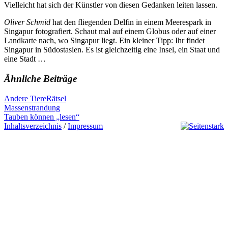
Vielleicht hat sich der Künstler von diesen Gedanken leiten lassen.
Oliver Schmid
hat den fliegenden Delfin in einem Meerespark in
Singapur fotografiert. Schaut mal auf einem Globus oder auf einer
Landkarte nach, wo Singapur liegt. Ein kleiner Tipp: Ihr findet
Singapur in Südostasien. Es ist gleichzeitig eine Insel, ein Staat und
eine Stadt …
Ähnliche Beiträge
Andere Tiere
Rätsel
Beitragsnavigation
Previous
Massenstrandung
Post:
Next
Tauben können „lesen“
Post:
Inhaltsverzeichnis
/
Impressum