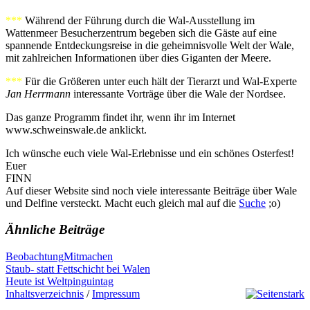
***
Während der Führung durch die Wal-Ausstellung im
Wattenmeer Besucherzentrum begeben sich die Gäste auf eine
spannende Entdeckungsreise in die geheimnisvolle Welt der Wale,
mit zahlreichen Informationen über dies Giganten der Meere.
***
Für die Größeren unter euch hält der Tierarzt und Wal-Experte
Jan Herrmann
interessante Vorträge über die Wale der Nordsee.
Das ganze Programm findet ihr, wenn ihr im Internet
www.schweinswale.de anklickt.
Ich wünsche euch viele Wal-Erlebnisse und ein schönes Osterfest!
Euer
FINN
Auf dieser Website sind noch viele interessante Beiträge über Wale
und Delfine versteckt. Macht euch gleich mal auf die
Suche
;o)
Ähnliche Beiträge
Beobachtung
Mitmachen
Beitragsnavigation
Previous
Staub- statt Fettschicht bei Walen
Post:
Next
Heute ist Weltpinguintag
Post:
Inhaltsverzeichnis
/
Impressum