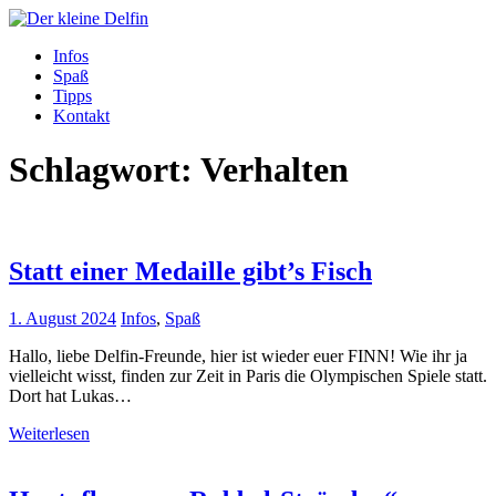
Zum
Inhalt
Der kleine Delfin
Infos
Spaß
Tipps
Kontakt
Schlagwort:
Verhalten
Statt einer Medaille gibt’s Fisch
1. August 2024
Infos
,
Spaß
Hallo, liebe Delfin-Freunde, hier ist wieder euer FINN! Wie ihr ja
vielleicht wisst, finden zur Zeit in Paris die Olympischen Spiele statt.
Dort hat Lukas…
Weiterlesen