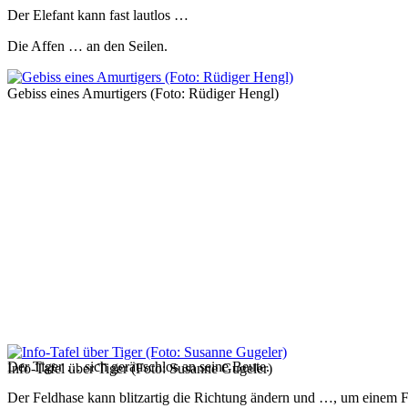
Der Elefant kann fast lautlos …
Die Affen … an den Seilen.
Gebiss eines Amurtigers (Foto: Rüdiger Hengl)
Der Tiger … sich geräuschlos an seine Beute.
Info-Tafel über Tiger (Foto: Susanne Gugeler)
Der Feldhase kann blitzartig die Richtung ändern und …, um einem