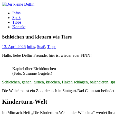
Zum
Inhalt
Der kleine Delfin
Infos
Spaß
Tipps
Kontakt
Schleichen und klettern wie Tiere
13. April 2026
Infos
,
Spaß
,
Tipps
Hallo, liebe Delfin-Freunde, hier ist wieder euer FINN!
Kapitel über Eichhörnchen
(Foto: Susanne Gugeler)
Schleichen, gehen, turnen, kriechen, Haken schlagen, balancieren, sp
Die Wilhelma ist ein Zoo, der sich in Stuttgart-Bad Cannstatt befinde
Kinderturn-Welt
Im Mitmach-Heft „Die Kinderturn-Welt in der Wilhelma“ werdet ihr an