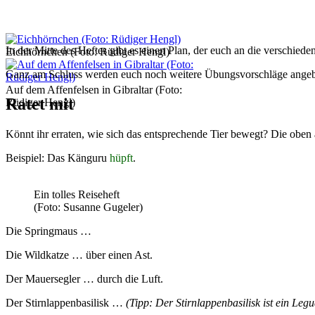
In der Mitte des Heftes gibt es einen Plan, der euch an die verschiede
Eichhörnchen (Foto: Rüdiger Hengl)
Ganz am Schluss werden euch noch weitere Übungsvorschläge angeb
Auf dem Affenfelsen in Gibraltar (Foto:
Ratet mit
Rüdiger Hengl)
Könnt ihr erraten, wie sich das entsprechende Tier bewegt? Die obe
Beispiel: Das Känguru
hüpft
.
Ein tolles Reiseheft
(Foto: Susanne Gugeler)
Die Springmaus …
Die Wildkatze … über einen Ast.
Der Mauersegler … durch die Luft.
Der Stirnlappenbasilisk …
(Tipp: Der Stirnlappenbasilisk ist ein Legu